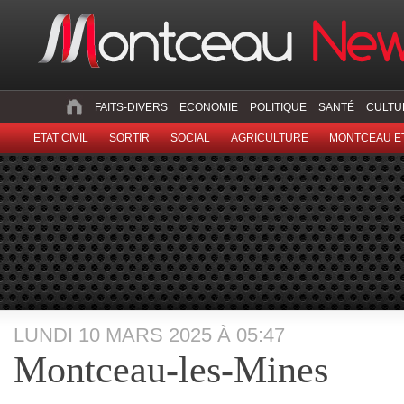
FAITS-DIVERS
ECONOMIE
POLITIQUE
SANTÉ
CULTU
ETAT CIVIL
SORTIR
SOCIAL
AGRICULTURE
MONTCEAU ET
LUNDI 10 MARS 2025 À 05:47
Montceau-les-Mines