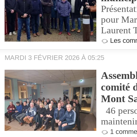
Présentat
pour Mar
Laurent 
Les comm
MARDI 3 FÉVRIER 2026 À 05:25
Assembl
comité 
Mont Sa
46 perso
mainteni
1 commen