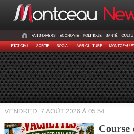
FAITS-DIVERS
ECONOMIE
POLITIQUE
SANTÉ
CULTU
ETAT CIVIL
SORTIR
SOCIAL
AGRICULTURE
MONTCEAU ET
VENDREDI 7 AOÛT 2026 À 05:54
Course 