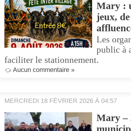
Mary : 
jeux, de
affluen
Les organ
public à 
faciliter le stationnement.
Aucun commentaire »
MERCREDI 18 FÉVRIER 2026 À 04:57
Mary – 
municip