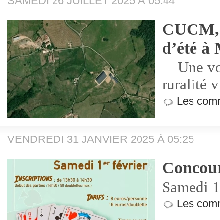
SAMEDI 26 JUILLET 2025 À 05:44
CUCM, v
d’été à
Une voir
ruralité 
Les comm
VENDREDI 31 JANVIER 2025 À 05:25
Concour
Samedi 1
Les comm