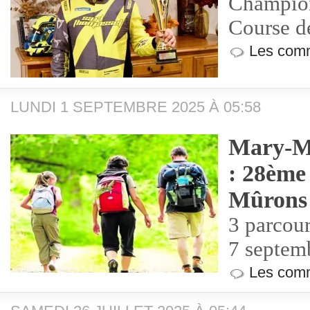
Champion
Course d
Les comm
LUNDI 1 SEPTEMBRE 2025 À 05:58
Mary-Mo
: 28ème
Mûrons
3 parcou
7 septem
Les comm