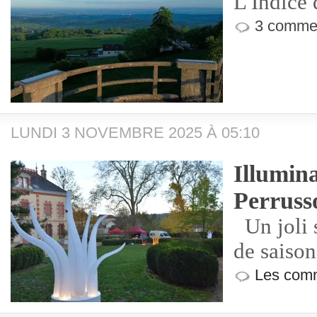
L'Indice 
3 commen
LUNDI 3 NOVEMBRE 2025 À 05:10
Illumina
Perrus
Un joli s
de saison
Les comm