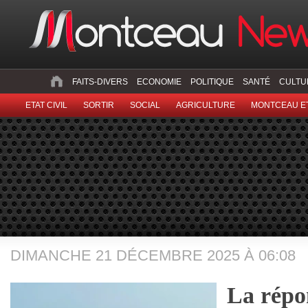
FAITS-DIVERS
ECONOMIE
POLITIQUE
SANTÉ
CULTU
ETAT CIVIL
SORTIR
SOCIAL
AGRICULTURE
MONTCEAU ET
DIMANCHE 21 DÉCEMBRE 2025 À 06:08
La répo