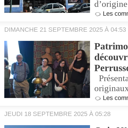
d’origine 
Les comm
DIMANCHE 21 SEPTEMBRE 2025 À 04:53
Patrimoi
découvri
Perruss
Présenta
originau
Les comm
JEUDI 18 SEPTEMBRE 2025 À 05:28