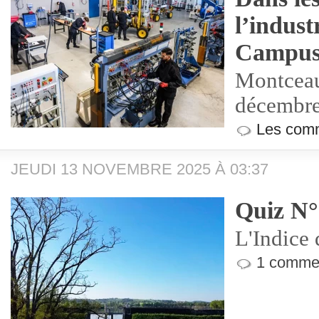
l’industr
Campus
Montceau
décembre
Les comm
JEUDI 13 NOVEMBRE 2025 À 03:37
Quiz N°
L'Indice 
1 commen