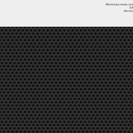
Montceau-news.com ©
SA
Mentio