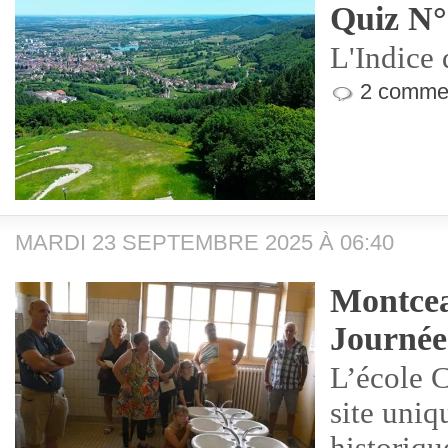
Quiz N°
L'Indice 
2 commen
MARDI 23 SEPTEMBRE 2025 À 06:40
Montcea
Journée
L’école 
site uni