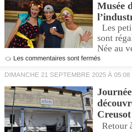
Musée d
l’indust
Les petit
sont rég
Née au ve
Les commentaires sont fermés
DIMANCHE 21 SEPTEMBRE 2025 À 05:08
Journée
découvr
Creusot
Retour à