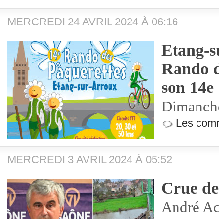
MERCREDI 24 AVRIL 2024 À 06:16
Etang-s
Rando d
son 14e 
Dimanche
Les comm
MERCREDI 3 AVRIL 2024 À 05:52
Crue de
André Acc