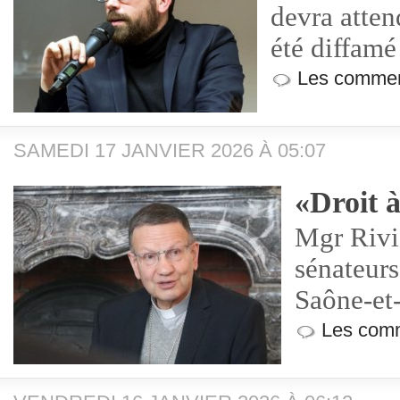
devra attend
été diffamé
Les commen
SAMEDI 17 JANVIER 2026 À 05:07
«Droit à
Mgr Rivi
sénateurs
Saône-et-
Les comm