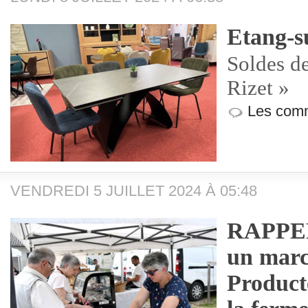
Etang-s
Soldes d
Rizet »
Les comm
VENDREDI 5 JUILLET 2024 À 05:48
RAPPEL 
un march
Product