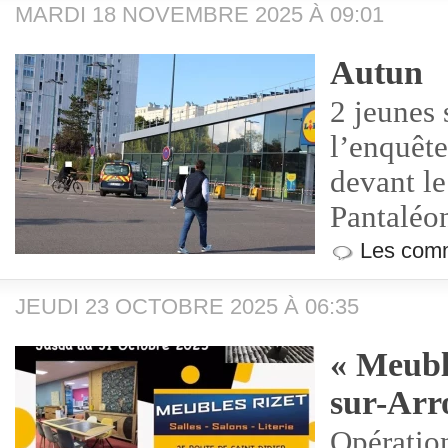
MARDI 18 NOVEMBRE 2025 À 09:01
Autun
2 jeunes 
l’enquête
devant le
Pantaléo
Les comm
JEUDI 23 OCTOBRE 2025 À 06:35
« Meubl
sur-Arr
Opératio