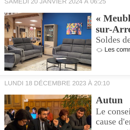
SAMEDI 20 JANVIER 2024 À 06:25
« Meubl
sur-Arr
Soldes d
Les comm
LUNDI 18 DÉCEMBRE 2023 À 20:10
Autun
Le consei
cause d'e