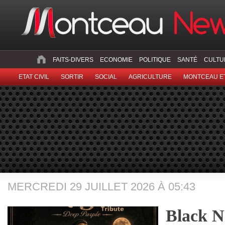
FAITS-DIVERS
ECONOMIE
POLITIQUE
SANTÉ
CULTU
ETAT CIVIL
SORTIR
SOCIAL
AGRICULTURE
MONTCEAU ET
MERCREDI 29 JUILLET 2026 À 05:43
Black N