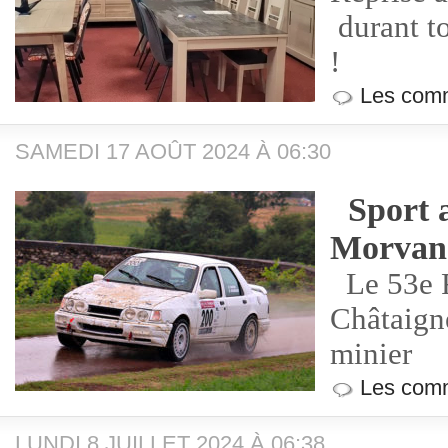
durant t
!
Les comm
SAMEDI 17 AOÛT 2024 À 06:30
Sport a
Morvan
Le 53e R
Châtaigne
minier
Les comm
LUNDI 8 JUILLET 2024 À 06:38