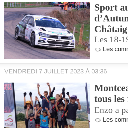
Sport a
d’Autu
Châtaig
Les 18-1
Les comm
VENDREDI 7 JUILLET 2023 À 03:36
Montcea
tous les
Enzo a pa
Les comm