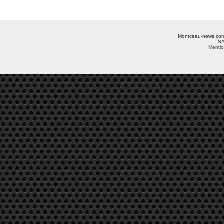
Montceau-news.com ©
SA
Mentio