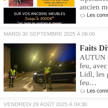
ancien m
Les comm
MARDI 30 SEPTEMBRE 2025 À 06:06
Faits Di
AUTUN : 
feu, avec
Lidl, les
feu…
Les comm
VENDREDI 29 AOÛT 2025 À 04:30