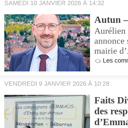
SAMEDI 10 JANVIER 2026 À 14:32
Autun –
Aurélien
annonce s
mairie d
Les comm
VENDREDI 9 JANVIER 2026 À 10:28
Faits Di
des res
d’Emmaü