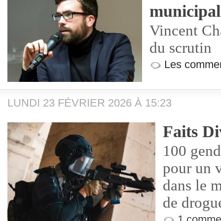
municipal
Vincent Ch
du scrutin
Les commen
LUNDI 23 FÉVRIER 2026 À 15:23
Faits Di
100 gend
pour un v
dans le m
de drogu
1 commen