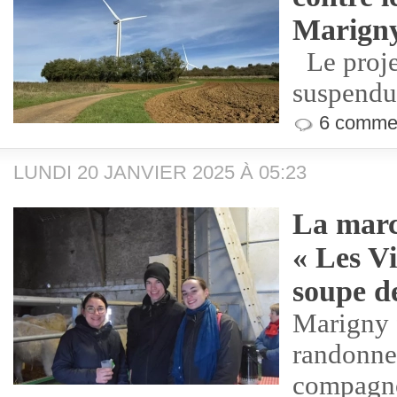
Marign
Le proje
suspendu
6 commen
LUNDI 20 JANVIER 2025 À 05:23
La marc
« Les Vi
soupe d
Marigny 
randonneu
compagno