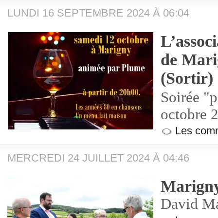
LUNDI 16 SEPTEMBRE 2024 À 06:04
L’associ
de Mari
(Sortir)
Soirée "p
octobre 
Les comm
MERCREDI 24 JUILLET 2024 À 04:46
Marign
David Mar