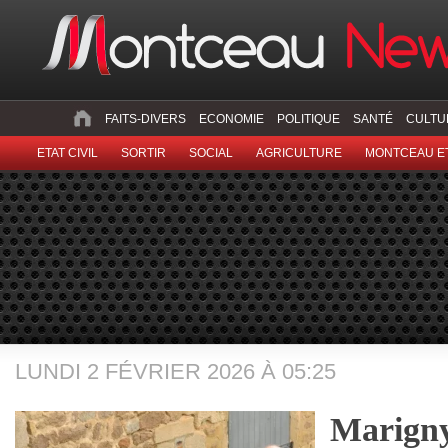
FAITS-DIVERS
ECONOMIE
POLITIQUE
SANTÉ
CULTU
ETAT CIVIL
SORTIR
SOCIAL
AGRICULTURE
MONTCEAU ET
LUNDI 2 FÉVRIER 2026 À 05:25
Marigny