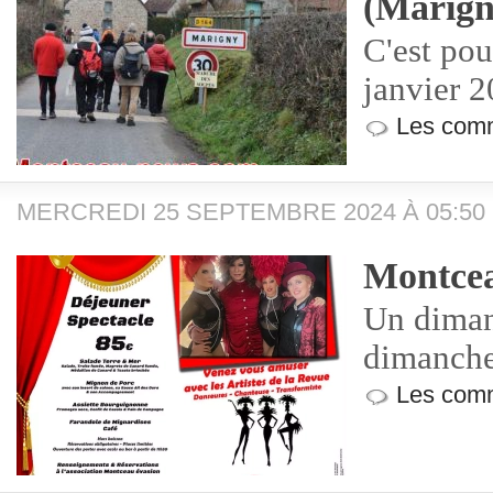
(Marign
C'est po
janvier 
Les comm
MERCREDI 25 SEPTEMBRE 2024 À 05:50
Montcea
Un diman
dimanch
Les comm