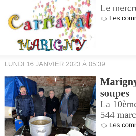
Le mercr
Les comm
LUNDI 16 JANVIER 2023 À 05:39
Marigny
soupes
La 10ème
544 marc
Les comm