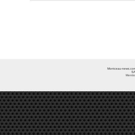
Montceau-news.com ©
SA
Mentio