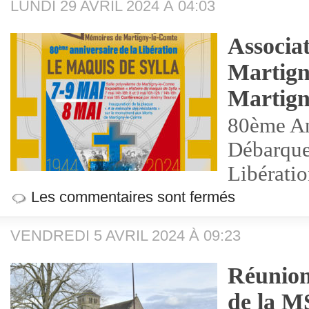
LUNDI 29 AVRIL 2024 À 04:03
Associat
Martign
Martign
80ème An
Débarque
Libératio
Les commentaires sont fermés
VENDREDI 5 AVRIL 2024 À 09:23
Réunion
de la M