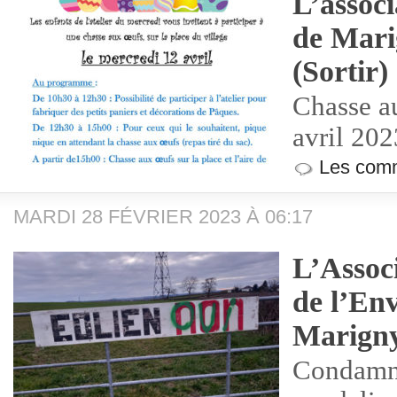
L’associ
de Mari
(Sortir)
Chasse a
avril 202
Les comm
MARDI 28 FÉVRIER 2023 À 06:17
L’Assoc
de l’En
Marign
Condamne