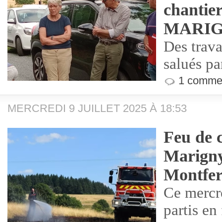
chantier
MARI
Des trava
salués pa
1 commen
MERCREDI 9 JUILLET 2025 À 18:53
Feu de 
Marigny
Montfe
Ce mercre
partis en