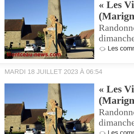
« Les Vi
(Marign
Randonné
dimanche 
Les comm
MARDI 18 JUILLET 2023 À 06:54
« Les Vi
(Marign
Randonné
dimanche 
Les comm