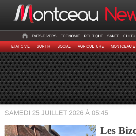
FAITS-DIVERS
ECONOMIE
POLITIQUE
SANTÉ
CULTU
ETAT CIVIL
SORTIR
SOCIAL
AGRICULTURE
MONTCEAU ET
SAMEDI 25 JUILLET 2026 À 05:45
Les Bizo