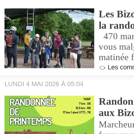
Les Bizo
la rand
470 marc
vous mal
matinée f
Les comm
LUNDI 4 MAI 2026 À 05:04
Randonn
aux Biz
Marcheurs