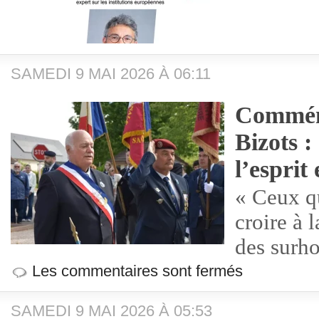
SAMEDI 9 MAI 2026 À 06:11
Commém
Bizots :
l’esprit
« Ceux q
croire à 
des surh
Les commentaires sont fermés
SAMEDI 9 MAI 2026 À 05:53