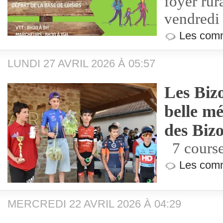
foyer rur
vendredi
Les comm
LUNDI 27 AVRIL 2026 À 05:57
Les Bizo
belle mé
des Bizo
7 courses
Les comm
MERCREDI 22 AVRIL 2026 À 04:29