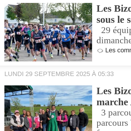
Les Bizo
sous le s
29 équip
dimanch
Les comm
LUNDI 29 SEPTEMBRE 2025 À 05:33
Les Bizo
marche 
3 parcou
parcours 