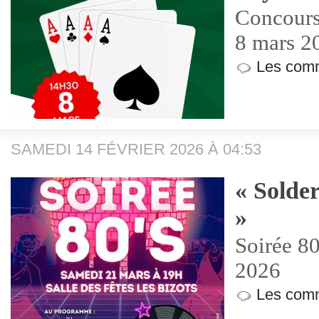
Concours
8 mars 2
Les comm
SAMEDI 14 FÉVRIER 2026 À 04:53
« Solde
»
Soirée 8
2026
Les comm