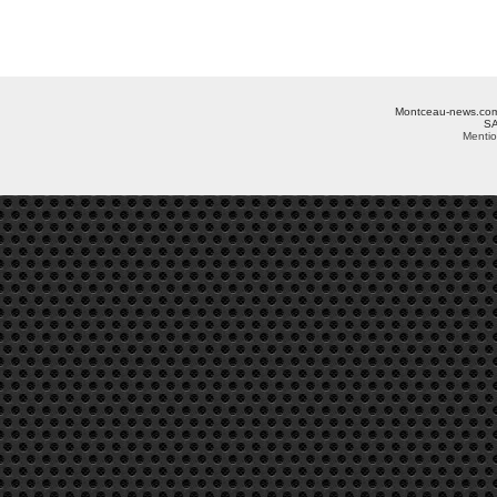
Montceau-news.com ©
SA
Mentio