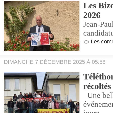
Les Biz
2026
Jean-Pa
candidat
Les comm
DIMANCHE 7 DÉCEMBRE 2025 À 05:58
Télétho
récoltés
Une bell
événemen