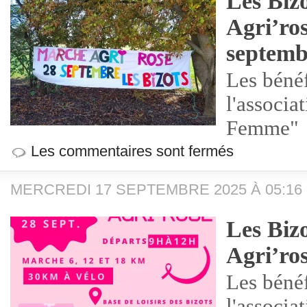
Les Biz
Agri’ro
septemb
Les bénéf
l'associa
Femme"
Les commentaires sont fermés
MERCREDI 17 SEPTEMBRE 2025 À 05:16
Les Bizo
Agri’ros
Les bénéf
l'associa