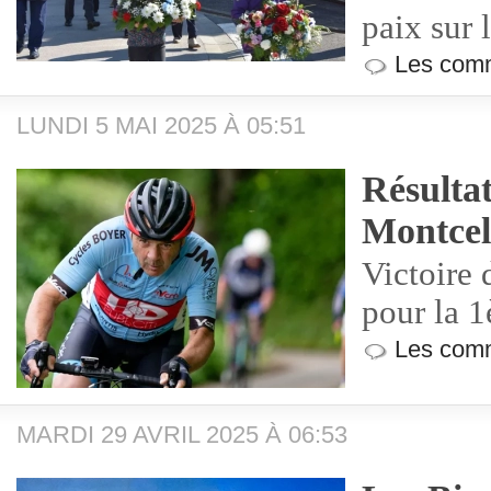
paix sur 
Les comm
LUNDI 5 MAI 2025 À 05:51
Résulta
Montcel
Victoire
pour la 1
Les comm
MARDI 29 AVRIL 2025 À 06:53