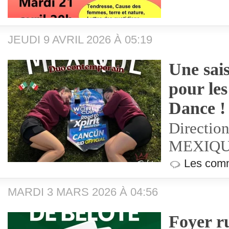
JEUDI 9 AVRIL 2026 À 05:19
Une sai
pour le
Dance !
Direction
MEXIQ
Les comm
MARDI 3 MARS 2026 À 04:56
Foyer ru