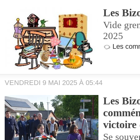
Les Biz
Vide gren
2025
Les comm
VENDREDI 9 MAI 2025 À 05:44
Les Bizo
commémo
victoire
Se souven