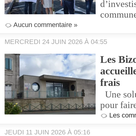
d’investi
commun
Aucun commentaire »
MERCREDI 24 JUIN 2026 À 04:55
Les Bizo
accueill
frais
Une solu
pour fair
Les comm
JEUDI 11 JUIN 2026 À 05:16