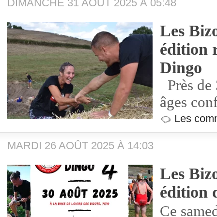
DIMANCHE 31 AOÛT 2025 À 05:48
Les Biz
édition 
Dingo
Près de 3
âges con
Les comm
MARDI 26 AOÛT 2025 À 14:03
Les Biz
édition 
Ce samed