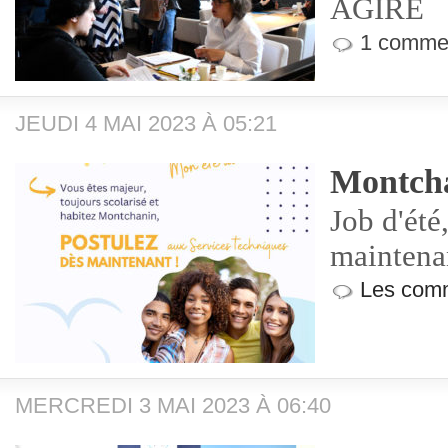
AGIRE
1 commen
JEUDI 4 MAI 2023 À 05:21
Montch
Job d'été
maintena
Les comm
MERCREDI 3 MAI 2023 À 06:40