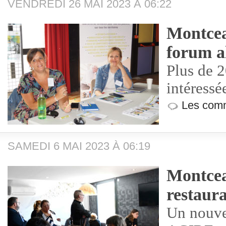
VENDREDI 26 MAI 2023 À 06:22
Montcea
forum a
Plus de 
intéressé
Les comm
SAMEDI 6 MAI 2023 À 06:19
Montcea
restaur
Un nouve