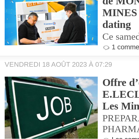
de MO
MINES o
dating
Ce samed
1 commen
VENDREDI 18 AOÛT 2023 À 07:29
Offre d
E.LECL
Les Min
PREPAR
PHARMA