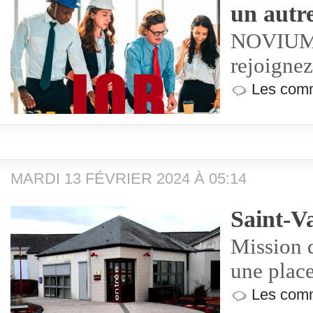
un autr
NOVIUM r
rejoignez
Les comm
MARDI 13 FÉVRIER 2024 À 05:14
Saint-Va
Mission d
une place
Les comm