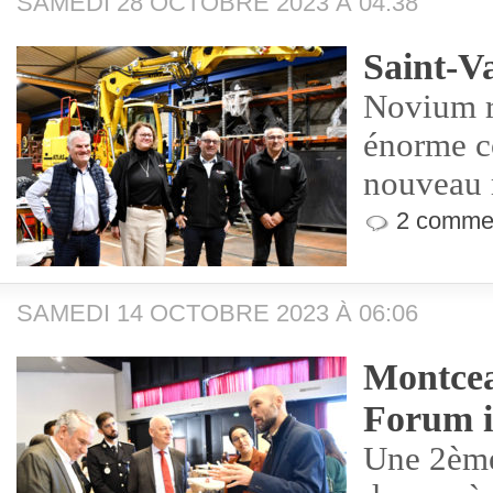
SAMEDI 28 OCTOBRE 2023 À 04:38
Saint-Va
Novium r
énorme co
nouveau 
2 commen
SAMEDI 14 OCTOBRE 2023 À 06:06
Montcea
Forum i
Une 2ème