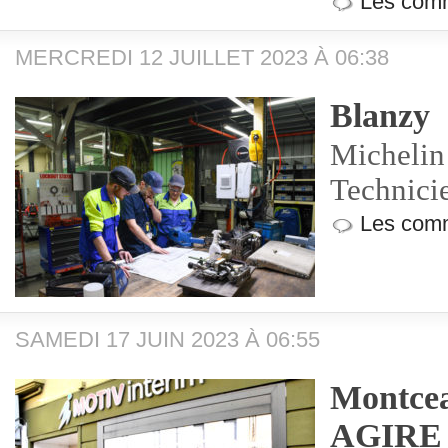
Les comm
MERCREDI 12 JUILLET 2023 À 06:38
Blanzy
Michelin 
Technici
Les comm
SAMEDI 17 JUIN 2023 À 06:55
Montcea
AGIRE e