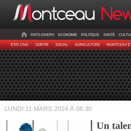
FAITS-DIVERS
ECONOMIE
POLITIQUE
SANTÉ
CULTU
ETAT CIVIL
SORTIR
SOCIAL
AGRICULTURE
MONTCEAU ET
LUNDI 11 MARS 2024 À 06:30
Un tale