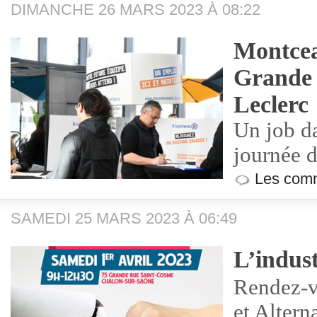
DIMANCHE 26 MARS 2023 À 08:22
Montcea
Grande 
Leclerc
Un job d
journée d
Les comm
SAMEDI 25 MARS 2023 À 06:49
L’indust
Rendez-v
et Altern