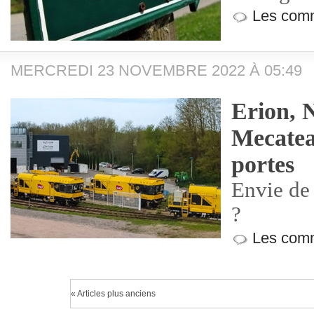
Les comm
MERCREDI 23 NOVEMBRE 2022 À 05:49
Erion, 
Mecatea
portes
Envie de 
?
Les comm
« Articles plus anciens