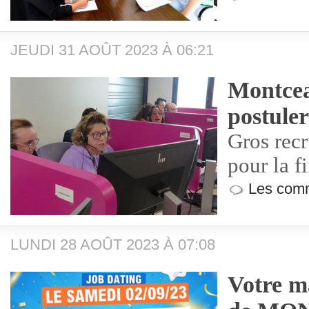
JEUDI 31 AOÛT 2023 À 06:21
Montcea
postul
Gros rec
pour la f
Les comm
LUNDI 28 AOÛT 2023 À 07:08
Votre m