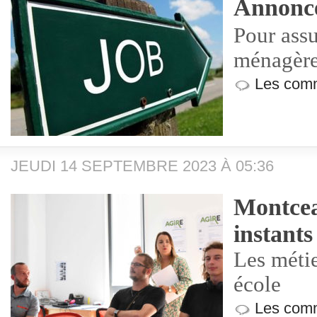
Annonce
Pour ass
ménagère
Les comm
JEUDI 14 SEPTEMBRE 2023 À 05:36
Montcea
instan
Les métie
école
Les comm