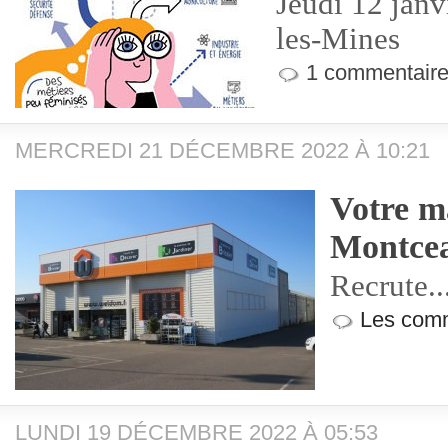
Jeudi 12 jan
les-Mines
1 commentaire
MERCREDI 21 DÉCEMBRE 2022 À 10:21
Votre m
Montce
Recrute...
Les comm
LUNDI 19 DÉCEMBRE 2022 À 05:53