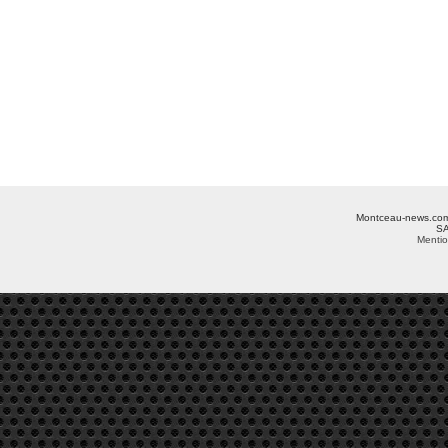
Montceau-news.com ©
SA
Mentio