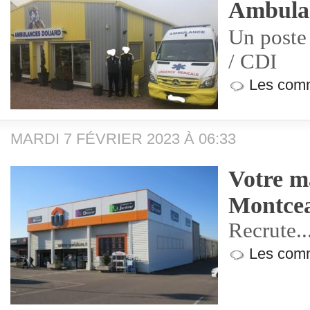
Ambula
Un poste 
/ CDI
Les comm
MARDI 7 FÉVRIER 2023 À 06:33
Votre m
Montce
Recrute...
Les comm