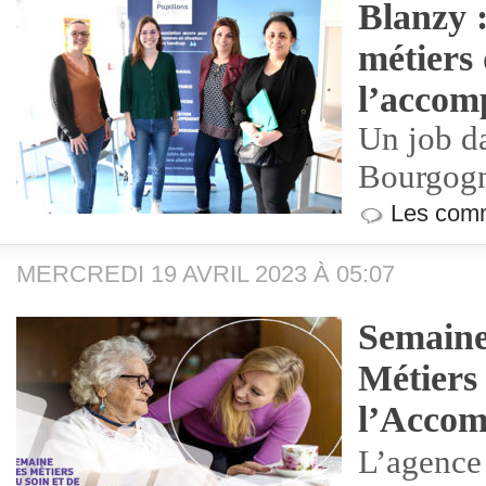
Blanzy :
métiers 
l’acco
Un job da
Bourgog
Les comm
MERCREDI 19 AVRIL 2023 À 05:07
Semaine
Métiers 
l’Acco
L’agence