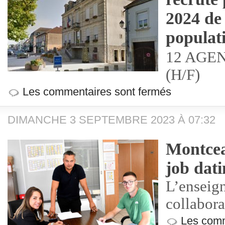
2024 de
populat
12 AGE
(H/F)
Les commentaires sont fermés
DIMANCHE 3 SEPTEMBRE 2023 À 07:32
Montcea
job dati
L’enseig
collabora
Les comm