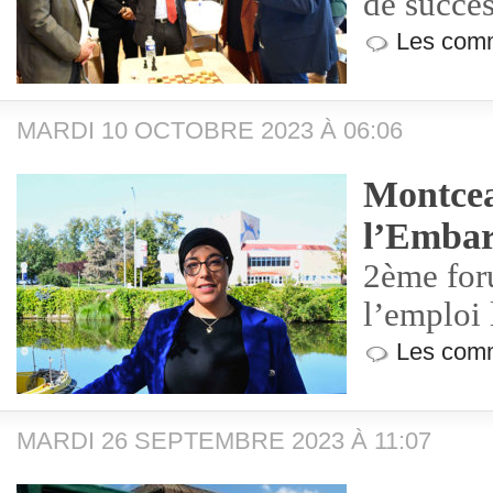
de succè
Les comm
MARDI 10 OCTOBRE 2023 À 06:06
Montcea
l’Embar
2ème for
l’emploi 
Les comm
MARDI 26 SEPTEMBRE 2023 À 11:07