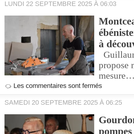
LUNDI 22 SEPTEMBRE 2025 À 06:03
Montcea
ébénist
à découv
Guillaum
propose m
mesure
Les commentaires sont fermés
SAMEDI 20 SEPTEMBRE 2025 À 06:25
Gourdon
pompes 