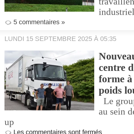
travaille
industriel
5 commentaires »
LUNDI 15 SEPTEMBRE 2025 À 05:35
Nouveau
centre 
forme à 
poids l
Le group
au sein d
up
Les commentaires sont fermés