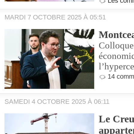
Les comm
MARDI 7 OCTOBRE 2025 À 05:51
Montcea
Colloque 
économiq
l’hyperce
14 comme
SAMEDI 4 OCTOBRE 2025 À 06:11
Le Creu
apparte