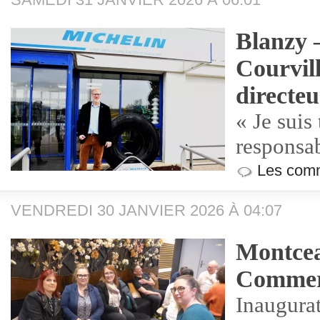
Blanzy 
Courvill
directe
« Je suis 
responsa
Les comm
VENDREDI 30 JANVIER 2026 À 04:07
Montcea
Commer
Inaugur