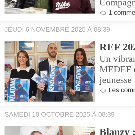
Compagni
1 commen
JEUDI 6 NOVEMBRE 2025 À 08:39
REF 20
Un vibra
MEDEF en
jeunesse 
Les comm
SAMEDI 18 OCTOBRE 2025 À 08:39
Blanzy :