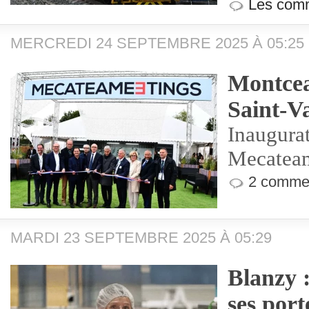
Les comm
MERCREDI 24 SEPTEMBRE 2025 À 05:25
Montcea
Saint-Va
Inaugurat
Mecateam
2 commen
MARDI 23 SEPTEMBRE 2025 À 05:29
Blanzy 
ses port