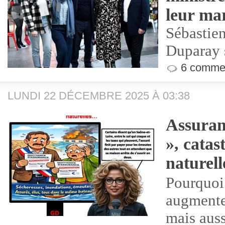
leur ma
Sébastien
Duparay s
6 commen
LUNDI 22 DÉCEMBRE 2025 À 03:38
Assuranc
», catas
naturel
Pourquoi 
augmente
mais auss