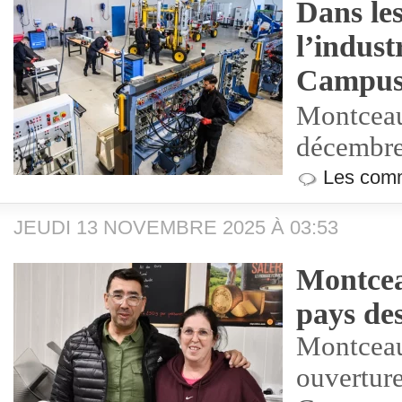
Dans les
l’industr
Campus
Montceau
décembre
Les comm
JEUDI 13 NOVEMBRE 2025 À 03:53
Montcea
pays de
Montceau
ouvertur