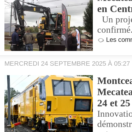
en Cent
Un proje
confirmé
Les comm
MERCREDI 24 SEPTEMBRE 2025 À 05:27
Montcea
Mecatea
24 et 2
Innovatio
démonstr