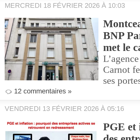
MERCREDI 18 FÉVRIER 2026 À 10:03
Montcea
BNP Par
met le 
L’agence 
Carnot f
ses porte
12 commentaires »
VENDREDI 13 FÉVRIER 2026 À 05:16
PGE et i
des entr