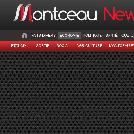
FAITS-DIVERS
ECONOMIE
POLITIQUE
SANTÉ
CULTU
ETAT CIVIL
SORTIR
SOCIAL
AGRICULTURE
MONTCEAU ET