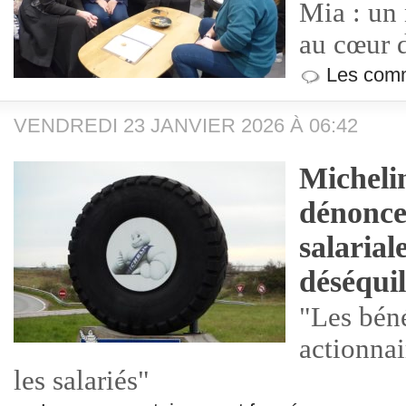
Mia : un 
au cœur d
Les comm
VENDREDI 23 JANVIER 2026 À 06:42
Michelin
dénonce
salarial
déséquil
"Les béné
actionnai
les salariés"