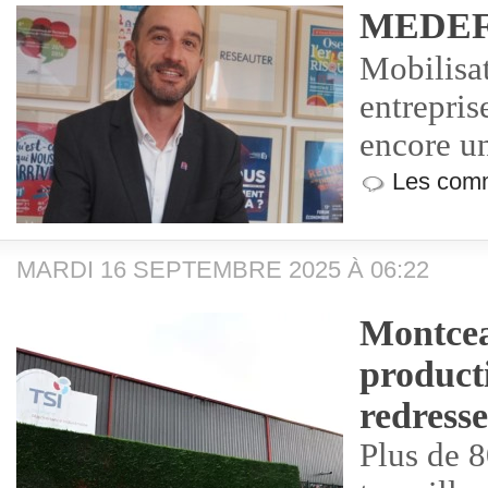
MEDEF
Mobilisat
entrepris
encore un
Les comm
MARDI 16 SEPTEMBRE 2025 À 06:22
Montcea
product
redresse
Plus de 