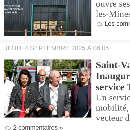
ouvre se
les-Mine
Les comm
JEUDI 4 SEPTEMBRE 2025 À 06:05
Saint-Va
Inaugura
service 
Un servic
mobilité,
vecteur d
2 commentaires »