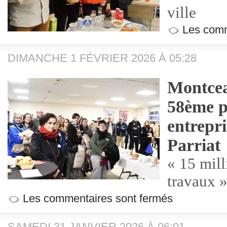
ville
Les comm
DIMANCHE 1 FÉVRIER 2026 À 05:28
Montcea
58ème p
entrepri
Parriat
« 15 mill
travaux
Les commentaires sont fermés
SAMEDI 31 JANVIER 2026 À 06:01