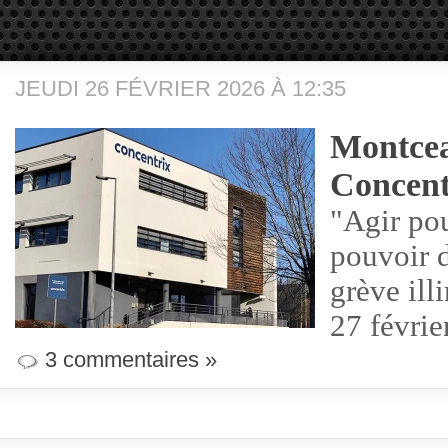
JEUDI 26 FÉVRIER 2026 À 12:35
Montcea
Concent
"Agir pou
pouvoir 
grève ill
27 févrie
3 commentaires »