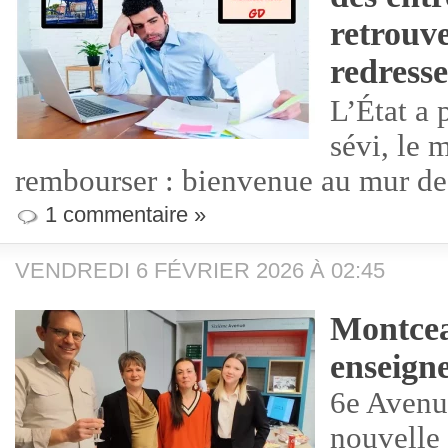
retrouv
redress
L’État a p
sévi, le 
rembourser : bienvenue au mur de 
1 commentaire »
VENDREDI 6 FÉVRIER 2026 À 02:45
Montcea
enseign
6e Avenu
nouvelle 