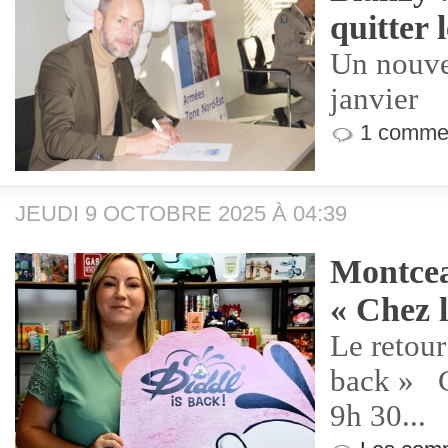
quitter 
Un nouvea
janvier
1 commen
JEUDI 9 OCTOBRE 2025 À 04:39
Montcea
« Chez l
Le retour
back » C
9h 30...