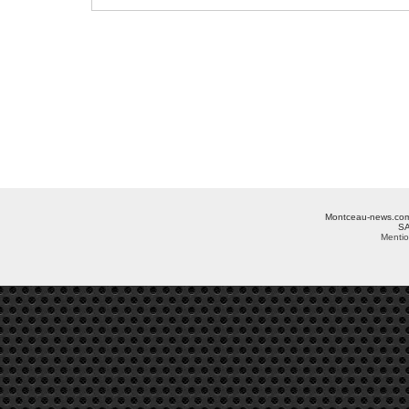
Montceau-news.com ©
SA
Mentio