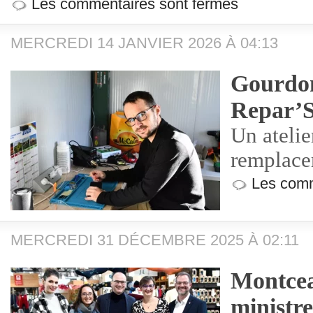
Les commentaires sont fermés
MERCREDI 14 JANVIER 2026 À 04:13
Gourdo
Repar’
Un atelie
remplace
Les comm
MERCREDI 31 DÉCEMBRE 2025 À 02:11
Montcea
ministre