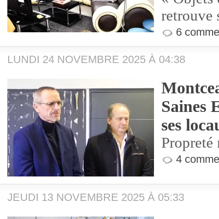
retrouve
6 commen
LUNDI 24 NOVEMBRE 2025 À 04:38
Montcea
Saines 
ses loca
Propreté 
4 commen
JEUDI 13 NOVEMBRE 2025 À 05:33